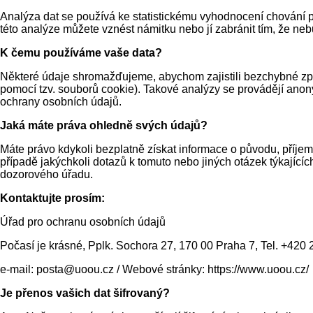
Analýza dat se používá ke statistickému vyhodnocení chování př
této analýze můžete vznést námitku nebo jí zabránit tím, že ne
K čemu používáme vaše data?
Některé údaje shromažďujeme, abychom zajistili bezchybné zpra
pomocí tzv. souborů cookie). Takové analýzy se provádějí anon
ochrany osobních údajů.
Jaká máte práva ohledně svých údajů?
Máte právo kdykoli bezplatně získat informace o původu, příje
případě jakýchkoli dotazů k tomuto nebo jiných otázek týkající
dozorového úřadu.
Kontaktujte prosím:
Úřad pro ochranu osobních údajů
Počasí je krásné, Pplk. Sochora 27, 170 00 Praha 7, Tel. +420
e-mail: posta@uoou.cz / Webové stránky: https://www.uoou.cz/
Je přenos vašich dat šifrovaný?