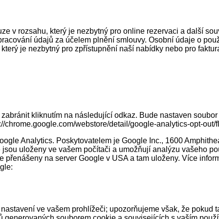
rozsahu, který je nezbytný pro online rezervaci a další souvis
zpracování údajů za účelem plnění smlouvy. Osobní údaje o pou
rý je nezbytný pro zpřístupnění naší nabídky nebo pro faktura
abránit kliknutím na následující odkaz. Bude nastaven soubor 
://chrome.google.com/webstore/detail/google-analytics-opt-out
oogle Analytics. Poskytovatelem je Google Inc., 1600 Amphith
teré jsou uloženy ve vašem počítači a umožňují analýzu vašeho
 přenášeny na server Google v USA a tam uloženy. Více informac
gle:
nastavení ve vašem prohlížeči; upozorňujeme však, že pokud t
 generovaných souborem cookie a souvisejících s vaším použív