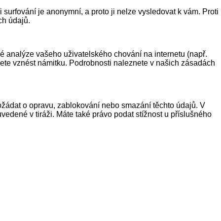
urfování je anonymní, a proto ji nelze vysledovat k vám. Proti
ch údajů.
é analýze vašeho uživatelského chování na internetu (např.
žete vznést námitku. Podrobnosti naleznete v našich zásadách
požádat o opravu, zablokování nebo smazání těchto údajů. V
vedené v tiráži. Máte také právo podat stížnost u příslušného