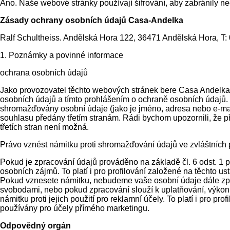
Ano. Naše webové stránky používají šifrování, aby zabránily 
Zásady ochrany osobních údajů Casa-Andelka
Ralf Schultheiss. Andělská Hora 122, 36471 Andělská Hora, T:
1. Poznámky a povinné informace
ochrana osobních údajů
Jako provozovatel těchto webových stránek bere Casa Andelka
osobních údajů a tímto prohlášením o ochraně osobních údajů.
shromažďovány osobní údaje (jako je jméno, adresa nebo e-mai
souhlasu předány třetím stranám. Rádi bychom upozornili, že p
třetích stran není možná.
Právo vznést námitku proti shromažďování údajů ve zvláštních 
Pokud je zpracování údajů prováděno na základě čl. 6 odst. 1 
osobních zájmů. To platí i pro profilování založené na těchto u
Pokud vznesete námitku, nebudeme vaše osobní údaje dále zpr
svobodami, nebo pokud zpracování slouží k uplatňování, výkon
námitku proti jejich použití pro reklamní účely. To platí i pro
používány pro účely přímého marketingu.
Odpovědný orgán