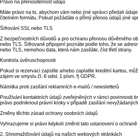
Právo na přenositelnost údajů
Máte právo na to, abychom vám nebo jiné správci předali údaje
čitelném formátu. Pokud požádáte o přímý přenos údajů jiné sprá
Šifrování SSL nebo TLS
Z bezpečnostních důvodů a pro ochranu přenosu důvěrného obsa
nebo TLS. Šifrované připojení poznáte podle toho, že se adresní
nebo TLS, nemohou data, která nám zasíláte, číst třetí strany.
Kontrola úvěruschopnosti
Pokud si rezervaci zajistíte a/nebo zaplatíte kreditní kartou, 
zájem ve smyslu čl. 6 odst. 1 písm. f) GDPR.
Námitka proti zasílání reklamních e-mailů / newsletterů
Používání kontaktních údajů zveřejněných v rámci povinnosti ti
právo podniknout právní kroky v případě zasílání nevyžádaných
Změny těchto zásad ochrany osobních údajů
Vyhrazujeme si právo kdykoli změnit tato ustanovení o ochraně
2. Shromažďování údajů na našich webových stránkách