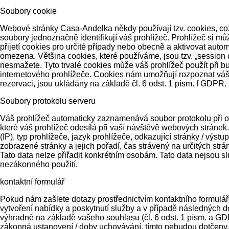
Soubory cookie
Webové stránky Casa-Andelka někdy používají tzv. cookies, což
soubory jednoznačně identifikují váš prohlížeč. Prohlížeč si mů
přijetí cookies pro určité případy nebo obecně a aktivovat aut
omezena. Většina cookies, které používáme, jsou tzv. „session 
nesmažete. Tyto trvalé cookies může váš prohlížeč použít při 
internetového prohlížeče. Cookies nám umožňují rozpoznat váš p
rezervaci, jsou ukládány na základě čl. 6 odst. 1 písm. f GDP
Soubory protokolu serveru
Váš prohlížeč automaticky zaznamenává soubor protokolu při o
které váš prohlížeč odesílá při vaší návštěvě webových stránek
(IP), typ prohlížeče, jazyk prohlížeče, odkazující stránky / výst
zobrazené stránky a jejich pořadí, čas strávený na určitých st
Tato data nelze přiřadit konkrétním osobám. Tato data nejsou sl
nezákonného použití.
kontaktní formulář
Pokud nám zašlete dotazy prostřednictvím kontaktního formuláře
vytvoření nabídky a poskytnutí služby a v případě následných
výhradně na základě vašeho souhlasu (čl. 6 odst. 1 písm. a GDP
zákonná ustanovení / doby uchovávání, tímto nebudou dotčeny.