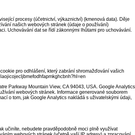
ející procesy (účetnictví, výkaznictví) (kmenová data). Děje
žívání našich webových stránek (údaje o používání)
ci. Uchovávání dat se řídí zákonnými lhůtami pro uchovávání.
cookie pro odhlášení, který zabrání shromažďování vašich
/fllaojicojecljbmefodhfapmkghcbnh?hl=en
eatre Parkway Mountain View, CA 94043, USA. Google Analytics
 používání webových stránek. Informace generované souborem
í o tom, jak Google Analytics nakládá s uživatelskými údaji,
ak učiníte, nebudete pravděpodobně moci plně využívat
áním webových stránek (včetně vaší IP adresy) a zpracování