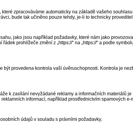
, které zpracováváme automaticky na základě vašeho souhlasu n
vci, bude tak učiněno pouze tehdy, je-li to technicky proveditel
hu, jako jsou například požadavky, které nám jako provozovate
 řádek prohlížeče změní z „https://“ na „https://“ a podle symb
může být provedena kontrola vaší úvěruschopnosti. Kontrola je n
ráže k zasílání nevyžádané reklamy a informačních materiálů je
 reklamních informací, například prostřednictvím spamových e-m
 osobních údajů v souladu s právními požadavky.