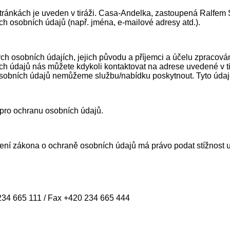
tránkách je uveden v tiráži. Casa-Andelka, zastoupená Ralfem
h osobních údajů (např. jména, e-mailové adresy atd.).
h osobních údajích, jejich původu a příjemci a účelu zpracování
ních údajů nás můžete kdykoli kontaktovat na adrese uvedené v
osobních údajů nemůžeme službu/nabídku poskytnout. Tyto údaje
ro ochranu osobních údajů.
ení zákona o ochraně osobních údajů má právo podat stížnost 
 234 665 111 / Fax +420 234 665 444