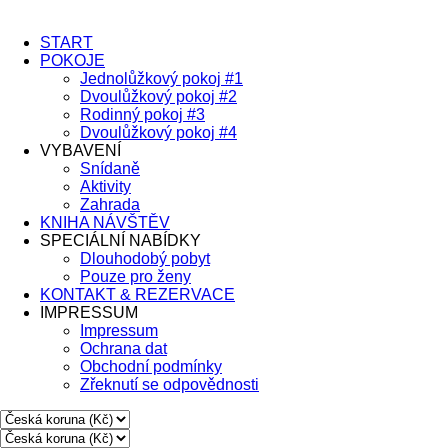
START
POKOJE
Jednolůžkový pokoj #1
Dvoulůžkový pokoj #2
Rodinný pokoj #3
Dvoulůžkový pokoj #4
VYBAVENÍ
Snídaně
Aktivity
Zahrada
KNIHA NÁVŠTĚV
SPECIÁLNÍ NABÍDKY
Dlouhodobý pobyt
Pouze pro ženy
KONTAKT & REZERVACE
IMPRESSUM
Impressum
Ochrana dat
Obchodní podmínky
Zřeknutí se odpovědnosti