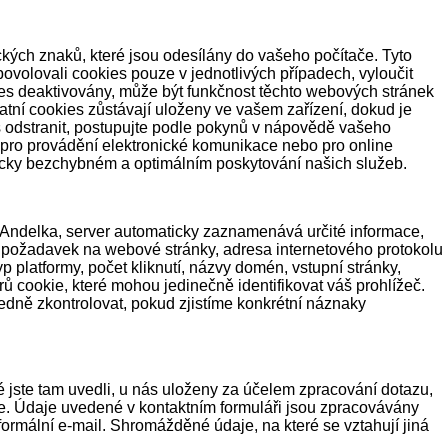
kých znaků, které jsou odesílány do vašeho počítače. Tyto
 povolovali cookies pouze v jednotlivých případech, vyloučit
kies deaktivovány, může být funkčnost těchto webových stránek
atní cookies zůstávají uloženy ve vašem zařízení, dokud je
s odstranit, postupujte podle pokynů v nápovědě vašeho
é pro provádění elektronické komunikace nebo pro online
nicky bezchybném a optimálním poskytování našich služeb.
Andelka, server automaticky zaznamenává určité informace,
áš požadavek na webové stránky, adresa internetového protokolu
yp platformy, počet kliknutí, názvy domén, vstupní stránky,
ů cookie, které mohou jedinečně identifikovat váš prohlížeč.
ledně zkontrolovat, pokud zjistíme konkrétní náznaky
é jste tam uvedli, u nás uloženy za účelem zpracování dotazu,
e. Údaje uvedené v kontaktním formuláři jsou zpracovávány
ormální e-mail. Shromážděné údaje, na které se vztahují jiná