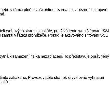
ebo v rámci plnění vaší online rezervace, v běžném, strojově
né.
li webových stránek zasíláte, používá tento web šifrování SSL
olu zámku v řádku prohlížeče. Pokud je aktivováno šifrování SSL
ezbytná k zamezení rizika nezaplacení. To představuje oprávněný
 tímto zakázáno. Provozovatelé stránek si výslovně vyhrazují
ailů.