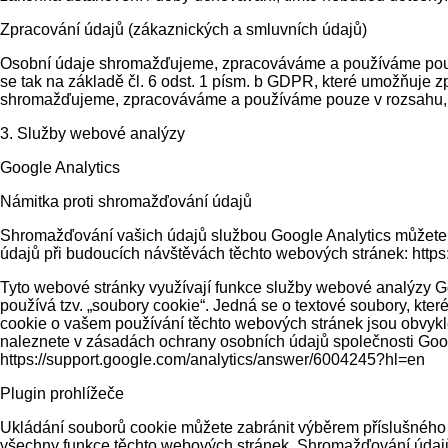
Zpracování údajů (zákaznických a smluvních údajů)
Osobní údaje shromažďujeme, zpracováváme a používáme pouze v 
se tak na základě čl. 6 odst. 1 písm. b GDPR, které umožňuje 
shromažďujeme, zpracováváme a používáme pouze v rozsahu, kte
3. Služby webové analýzy
Google Analytics
Námitka proti shromažďování údajů
Shromažďování vašich údajů službou Google Analytics můžete z
údajů při budoucích návštěvách těchto webových stránek: https
Tyto webové stránky využívají funkce služby webové analýzy G
používá tzv. „soubory cookie“. Jedná se o textové soubory, k
cookie o vašem používání těchto webových stránek jsou obvykle
naleznete v zásadách ochrany osobních údajů společnosti Goo
https://support.google.com/analytics/answer/6004245?hl=en
Plugin prohlížeče
Ukládání souborů cookie můžete zabránit výběrem příslušného 
všechny funkce těchto webových stránek. Shromažďování údajů