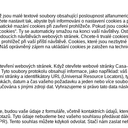
 jsou malé textové soubory obsahující posloupnost alfanumeric
žete nastavit tak, abyste byli informováni o nastavení cookies a
omatické mazání cookies při zavření prohlížeče. Pokud jsou coo
cookies“. Ty se automaticky smažou na konci vaší návštěvy. Ost
budoucích návštěvách webových stránek. Chcete-li trvalé cookie
rohlížeč při vaší příští návštěvě. Cookies, které jsou nezbytn
R. Náš oprávněný zájem na ukládání cookies je založen na tech
tevření webových stránek. Když otevřete webové stránky Casa-
. Tyto soubory protokolu obsahují informace, jako například: v
upní stránky a identifikátory URL (Universal Resource Locators), t
ránkách, datum a čas vašeho požadavku a jeden nebo více soubor
učována s jinými zdroji dat. Vyhrazujeme si právo tato data nás
, budou vaše údaje z formuláře, včetně kontaktních údajů, kter
 dotazů. Tyto údaje nebudeme bez vašeho souhlasu předávat dál
R). Tento souhlas můžete kdykoli odvolat. Stačí nám zaslat nef