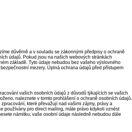
ázíme důvěrně a v souladu se zákonnými předpisy o ochraně
ních údajů. Pokud jsou na našich webových stránkách
olném základě. Tyto údaje nebudou bez vašeho výslovného
ít bezpečnostní mezery. Úplná ochrana údajů před přístupem
pracování vašich osobních údajů z důvodů týkajících se vašich
aloženo, naleznete v tomto prohlášení o ochraně osobních údajů.
racování, které převažují nad vašimi zájmy, právy a
 používány pro direct mailing, máte právo kdykoli vznést
d vznesete námitku, vaše osobní údaje následně nebudou dále