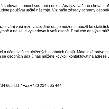
i surfování pomocí souborů cookie. Analýza vašeho chování při s
budete používat určité nástroje. Viz naše zásady ochrany osobní
cování vaší rezervace. Jiné údaje můžeme použít ke statistick
ymně a nelze je vysledovat k vaší osobě. Proti této analýze mů
mci a účelu vašich uložených osobních údajů. Máte také právo 
ch se osobních údajů nás můžete kdykoli kontaktovat na adrese u
 234 665 111 / Fax +420 234 665 444