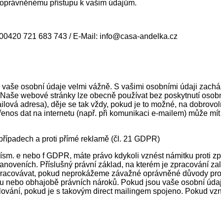
neoprávněnému přístupu k vašim údajům.
 00420 721 683 743 / E-Mail: info@casa-andelka.cz
 vaše osobní údaje velmi vážně. S vašimi osobními údaji zach
 Naše webové stránky lze obecně používat bez poskytnutí osob
lová adresa), děje se tak vždy, pokud je to možné, na dobrov
řenos dat na internetu (např. při komunikaci e-mailem) může m
případech a proti přímé reklamě (čl. 21 GDPR)
písm. e nebo f GDPR, máte právo kdykoli vznést námitku proti z
stanoveních. Příslušný právní základ, na kterém je zpracování z
acovávat, pokud neprokážeme závažné oprávněné důvody pro zp
u nebo obhajobě právních nároků. Pokud jsou vaše osobní údaje
 profilování, pokud je s takovým direct mailingem spojeno. Poku