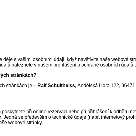
e děje s vašimi osobními údaji, když navštívíte naše webové st
údajů naleznete v našem prohlášení o ochraně osobních údajů 
vých stránkách?
h stránkách je –
Ralf Schultheiss,
Andělská Hora 122, 36471 
 poskytnete při online rezervaci nebo při přihlášení k odběru n
Jedná se především o technické údaje (např. internetový prohlí
aše webové stránky.